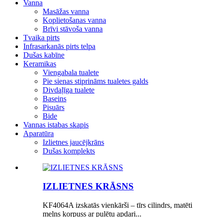
Vanna
Masāžas vanna
Koplietošanas vanna
Brīvi stāvoša vanna
Tvaika pirts
Infrasarkanās pirts telpa
Dušas kabīne
Keramikas
Viengabala tualete
Pie sienas stiprināms tualetes galds
Divdaļīga tualete
Baseins
Pisuārs
Bide
Vannas istabas skapis
Aparatūra
Izlietnes jaucējkrāns
Dušas komplekts
IZLIETNES KRĀSNS
KF4064A izskatās vienkārši – tīrs cilindrs, matēti
melns korpuss ar pulētu apdari...