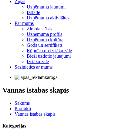
Ziņas
Uzņēmuma jaunumi
Izstāde
Uzņēmuma aktivitātes
Par mums
Zīmola stāsts
Uzņēmuma profils
Uzņēmuma kultūra
Gods un sertifikāts
Rūpnīca un izstāžu zāle
Bieži uzdotie jautājumi
Izstāžu zāle
Sazinieties ar mums
Vannas istabas skapis
Sākums
Produkti
Vannas istabas skapis
Kategorijas