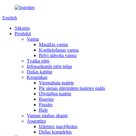
English
Sākums
Produkti
Vanna
Masāžas vanna
Koplietošanas vanna
Brīvi stāvoša vanna
Tvaika pirts
Infrasarkanās pirts telpa
Dušas kabīne
Keramikas
Viengabala tualete
Pie sienas stiprināms tualetes galds
Divdaļīga tualete
Baseins
Pisuārs
Bide
Vannas istabas skapis
Aparatūra
Izlietnes jaucējkrāns
Dušas komplekts