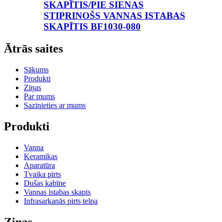
SKAPĪTIS/PIE SIENAS
STIPRINOŠS VANNAS ISTABAS
SKAPĪTIS BF1030-080
Ātrās saites
Sākums
Produkti
Ziņas
Par mums
Sazinieties ar mums
Produkti
Vanna
Keramikas
Aparatūra
Tvaika pirts
Dušas kabīne
Vannas istabas skapis
Infrasarkanās pirts telpa
Ziņas