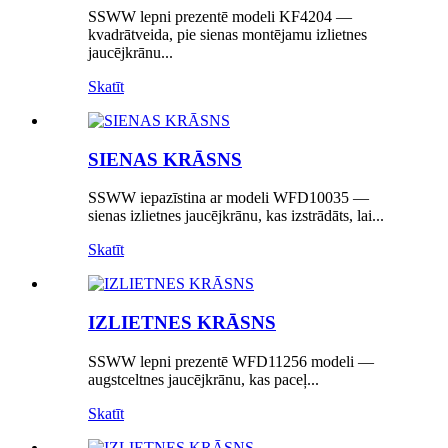
SSWW lepni prezentē modeli KF4204 —
kvadrātveida, pie sienas montējamu izlietnes
jaucējkrānu...
Skatīt
SIENAS KRĀSNS
SSWW iepazīstina ar modeli WFD10035 —
sienas izlietnes jaucējkrānu, kas izstrādāts, lai...
Skatīt
IZLIETNES KRĀSNS
SSWW lepni prezentē WFD11256 modeli —
augstceltnes jaucējkrānu, kas paceļ...
Skatīt