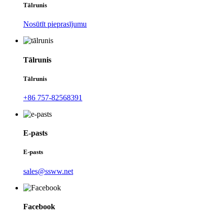
Tālrunis
Nosūtīt pieprasījumu
Tālrunis
Tālrunis
+86 757-82568391
E-pasts
E-pasts
sales@ssww.net
Facebook