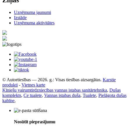
Uzņēmuma jaunumi
Izstāde
Uzņēmuma aktivitātes
© Autortiesības — 2026. g.: Visas tiesības aizsargātas.
Karstie
produkti
-
Vietnes karte
Ķīniešu vairumtirdzniecības vannas istabas sanitārtehnika
,
Dušas
komplekts
,
Ce tualete
,
Vannas istabas duša
,
Tualete
,
Pielāgota dušas
kabīne
,
Nosūtīt pieprasījumu