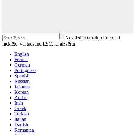
Nospiediet taustiņu Enter, lai
meklētu, vai taustiņu ESC, lai aizvērtu
English
French
German
Portuguese
Spanish
Russian
Japanese
Korean
Arabic
Irish
Greek
Turkish
Italian
Danish
Romanian