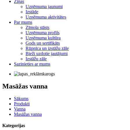
Ziņas
Uzņēmuma jaunumi
Izstāde
Uzņēmuma aktivitātes
Par mums
Zīmola stāsts
Uzņēmuma profils
Uzņēmuma kultūra
Gods un sertifikāts
Rūpnīca un izstāžu zāle
Bieži uzdotie jautājumi
Izstāžu zāle
Sazinieties ar mums
Masāžas vanna
Sākums
Produkti
Vanna
Masāžas vanna
Kategorijas