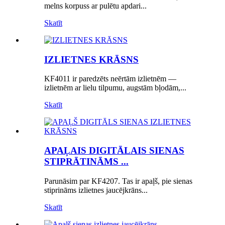
melns korpuss ar pulētu apdari...
Skatīt
IZLIETNES KRĀSNS
KF4011 ir paredzēts neērtām izlietnēm —
izlietnēm ar lielu tilpumu, augstām bļodām,...
Skatīt
APAĻAIS DIGITĀLAIS SIENAS
STIPRĀTINĀMS ...
Parunāsim par KF4207. Tas ir apaļš, pie sienas
stiprināms izlietnes jaucējkrāns...
Skatīt