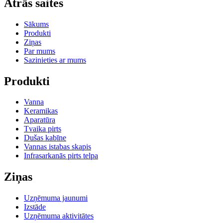
Ātrās saites
Sākums
Produkti
Ziņas
Par mums
Sazinieties ar mums
Produkti
Vanna
Keramikas
Aparatūra
Tvaika pirts
Dušas kabīne
Vannas istabas skapis
Infrasarkanās pirts telpa
Ziņas
Uzņēmuma jaunumi
Izstāde
Uzņēmuma aktivitātes