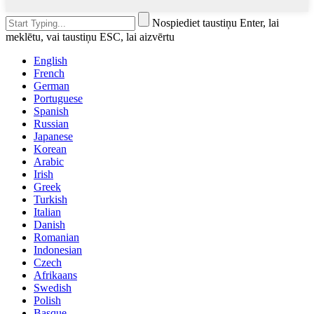
Nospiediet taustiņu Enter, lai
meklētu, vai taustiņu ESC, lai aizvērtu
English
French
German
Portuguese
Spanish
Russian
Japanese
Korean
Arabic
Irish
Greek
Turkish
Italian
Danish
Romanian
Indonesian
Czech
Afrikaans
Swedish
Polish
Basque