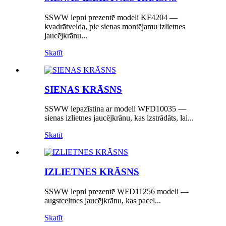
SSWW lepni prezentē modeli KF4204 —
kvadrātveida, pie sienas montējamu izlietnes
jaucējkrānu...
Skatīt
SIENAS KRĀSNS
SSWW iepazīstina ar modeli WFD10035 —
sienas izlietnes jaucējkrānu, kas izstrādāts, lai...
Skatīt
IZLIETNES KRĀSNS
SSWW lepni prezentē WFD11256 modeli —
augstceltnes jaucējkrānu, kas paceļ...
Skatīt