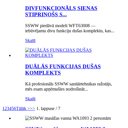
DIVFUNKCIONĀLS SIENAS
STIPRINOŠS S...
SSWW piedāvā modeli WFT63008 —
iebūvējamu divu funkciju dušas komplektu, kas...
Skatīt
DUĀLĀS FUNKCIJAS DUŠAS
KOMPLEKTS
Kā profesionāls SSWW sanitārtehnikas ražotājs,
mēs esam apņēmušies nodrošināt...
Skatīt
1
2
3
4
5
6
Tālāk >
>>
1. lappuse / 7