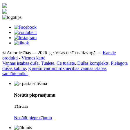
© Autortiesības — 2026. g.: Visas tiesības aizsargātas.
Karstie
produkti
-
Vietnes karte
Vannas istabas duša
,
Tualete
,
Ce tualete
,
Dušas komplekts
,
Pielāgota
dušas kabīne
,
Ķīniešu vairumtirdzniecības vannas istabas
sanitārtehnika
,
Nosūtīt pieprasījumu
Tālrunis
Nosūtīt pieprasījumu