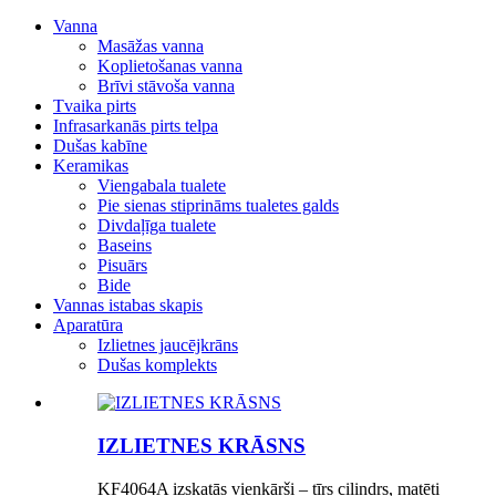
Vanna
Masāžas vanna
Koplietošanas vanna
Brīvi stāvoša vanna
Tvaika pirts
Infrasarkanās pirts telpa
Dušas kabīne
Keramikas
Viengabala tualete
Pie sienas stiprināms tualetes galds
Divdaļīga tualete
Baseins
Pisuārs
Bide
Vannas istabas skapis
Aparatūra
Izlietnes jaucējkrāns
Dušas komplekts
IZLIETNES KRĀSNS
KF4064A izskatās vienkārši – tīrs cilindrs, matēti