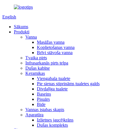
English
Sākums
Produkti
Vanna
Masāžas vanna
Koplietošanas vanna
Brīvi stāvoša vanna
Tvaika pirts
Infrasarkanās pirts telpa
Dušas kabīne
Keramikas
Viengabala tualete
Pie sienas stiprināms tualetes galds
Divdaļīga tualete
Baseins
Pisuārs
Bide
Vannas istabas skapis
Aparatūra
Izlietnes jaucējkrāns
Dušas komplekts