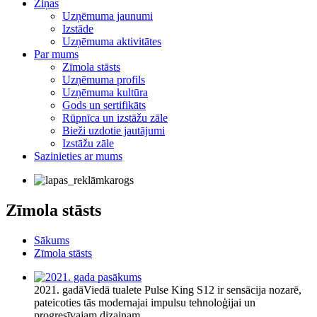
Ziņas
Uzņēmuma jaunumi
Izstāde
Uzņēmuma aktivitātes
Par mums
Zīmola stāsts
Uzņēmuma profils
Uzņēmuma kultūra
Gods un sertifikāts
Rūpnīca un izstāžu zāle
Bieži uzdotie jautājumi
Izstāžu zāle
Sazinieties ar mums
Zīmola stāsts
Sākums
Zīmola stāsts
2021. gadā
Viedā tualete Pulse King S12 ir sensācija nozarē,
pateicoties tās modernajai impulsu tehnoloģijai un
progresīvajam dizainam.