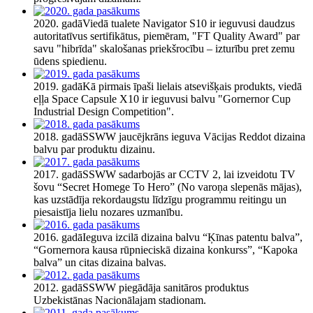
2020. gadā
Viedā tualete Navigator S10 ir ieguvusi daudzus
autoritatīvus sertifikātus, piemēram, "FT Quality Award" par
savu "hibrīda" skalošanas priekšrocību – izturību pret zemu
ūdens spiedienu.
2019. gadā
Kā pirmais īpaši lielais atsevišķais produkts, viedā
eļļa Space Capsule X10 ir ieguvusi balvu "Gornernor Cup
Industrial Design Competition".
2018. gadā
SSWW jaucējkrāns ieguva Vācijas Reddot dizaina
balvu par produktu dizainu.
2017. gadā
SSWW sadarbojās ar CCTV 2, lai izveidotu TV
šovu “Secret Homege To Hero” (No varoņa slepenās mājas),
kas uzstādīja rekordaugstu līdzīgu programmu reitingu un
piesaistīja lielu nozares uzmanību.
2016. gadā
Ieguva izcilā dizaina balvu “Ķīnas patentu balva”,
“Gornernora kausa rūpnieciskā dizaina konkurss”, “Kapoka
balva” un citas dizaina balvas.
2012. gadā
SSWW piegādāja sanitāros produktus
Uzbekistānas Nacionālajam stadionam.