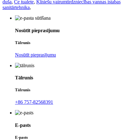
duša
,
Ce tualete
,
Ķīniešu vairumtirdzniecības vannas istabas
sanitārtehnika
,
Nosūtīt pieprasījumu
Tālrunis
Nosūtīt pieprasījumu
Tālrunis
Tālrunis
+86 757-82568391
E-pasts
E-pasts