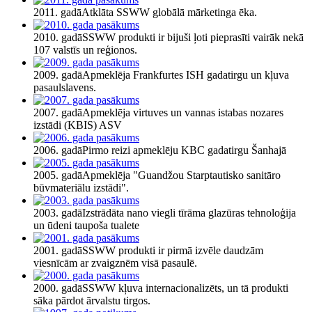
2011. gadā
Atklāta SSWW globālā mārketinga ēka.
2010. gadā
SSWW produkti ir bijuši ļoti pieprasīti vairāk nekā
107 valstīs un reģionos.
2009. gadā
Apmeklēja Frankfurtes ISH gadatirgu un kļuva
pasaulslavens.
2007. gadā
Apmeklēja virtuves un vannas istabas nozares
izstādi (KBIS) ASV
2006. gadā
Pirmo reizi apmeklēju KBC gadatirgu Šanhajā
2005. gadā
Apmeklēja "Guandžou Starptautisko sanitāro
būvmateriālu izstādi".
2003. gadā
Izstrādāta nano viegli tīrāma glazūras tehnoloģija
un ūdeni taupoša tualete
2001. gadā
SSWW produkti ir pirmā izvēle daudzām
viesnīcām ar zvaigznēm visā pasaulē.
2000. gadā
SSWW kļuva internacionalizēts, un tā produkti
sāka pārdot ārvalstu tirgos.