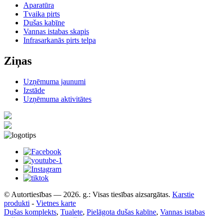
Aparatūra
Tvaika pirts
Dušas kabīne
Vannas istabas skapis
Infrasarkanās pirts telpa
Ziņas
Uzņēmuma jaunumi
Izstāde
Uzņēmuma aktivitātes
© Autortiesības — 2026. g.: Visas tiesības aizsargātas.
Karstie
produkti
-
Vietnes karte
Dušas komplekts
,
Tualete
,
Pielāgota dušas kabīne
,
Vannas istabas