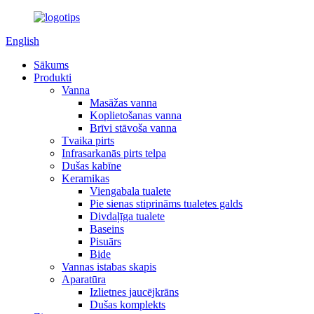
English
Sākums
Produkti
Vanna
Masāžas vanna
Koplietošanas vanna
Brīvi stāvoša vanna
Tvaika pirts
Infrasarkanās pirts telpa
Dušas kabīne
Keramikas
Viengabala tualete
Pie sienas stiprināms tualetes galds
Divdaļīga tualete
Baseins
Pisuārs
Bide
Vannas istabas skapis
Aparatūra
Izlietnes jaucējkrāns
Dušas komplekts