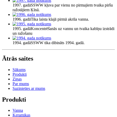
1997. gadā
SSWW kļuva par vienu no pirmajiem tvaika piršu
ražotājiem Ķīnā.
1996. gadā
Tika laista klajā pirmā akrila vanna.
1995. gadā
Koncentrēšanās uz vannu un tvaika kabīņu izstrādi
un ražošanu
1994. gadā
SSWW tika dibināts 1994. gadā.
Ātrās saites
Sākums
Produkti
Ziņas
Par mums
Sazinieties ar mums
Produkti
Vanna
Keramikas