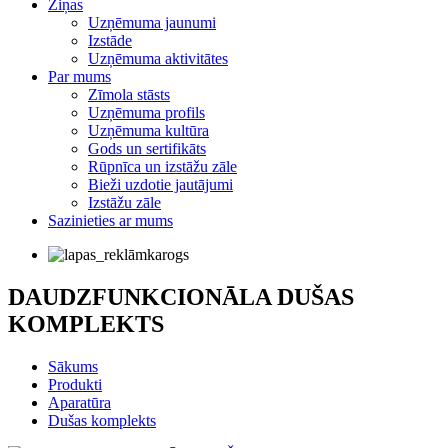
Ziņas
Uzņēmuma jaunumi
Izstāde
Uzņēmuma aktivitātes
Par mums
Zīmola stāsts
Uzņēmuma profils
Uzņēmuma kultūra
Gods un sertifikāts
Rūpnīca un izstāžu zāle
Bieži uzdotie jautājumi
Izstāžu zāle
Sazinieties ar mums
DAUDZFUNKCIONĀLA DUŠAS
KOMPLEKTS
Sākums
Produkti
Aparatūra
Dušas komplekts