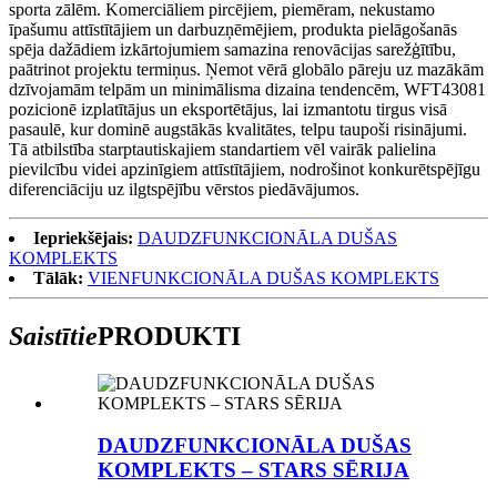
sporta zālēm. Komerciāliem pircējiem, piemēram, nekustamo
īpašumu attīstītājiem un darbuzņēmējiem, produkta pielāgošanās
spēja dažādiem izkārtojumiem samazina renovācijas sarežģītību,
paātrinot projektu termiņus. Ņemot vērā globālo pāreju uz mazākām
dzīvojamām telpām un minimālisma dizaina tendencēm, WFT43081
pozicionē izplatītājus un eksportētājus, lai izmantotu tirgus visā
pasaulē, kur dominē augstākās kvalitātes, telpu taupoši risinājumi.
Tā atbilstība starptautiskajiem standartiem vēl vairāk palielina
pievilcību videi apzinīgiem attīstītājiem, nodrošinot konkurētspējīgu
diferenciāciju uz ilgtspējību vērstos piedāvājumos.
Iepriekšējais:
DAUDZFUNKCIONĀLA DUŠAS
KOMPLEKTS
Tālāk:
VIENFUNKCIONĀLA DUŠAS KOMPLEKTS
Saistītie
PRODUKTI
DAUDZFUNKCIONĀLA DUŠAS
KOMPLEKTS – STARS SĒRIJA