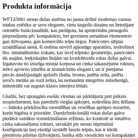
Produkta informācija
WFT43081 sienas dušas sistēma no jauna definē modernas vannas
istabas estētiku ar savu eleganto, vietu taupošo dizainu un lietotājam
orientēto funkcionalitāti, kas pielāgota, lai apmierinātu pieaugošo
pieprasījumu pēc kompaktiem, bet grezniem armatūras elementiem
gan dzīvojamo, gan komerciālo telpu tirgos. Pateicoties slēptai
uzstādīšanai sienā, šī sistēma novērš apjomīgu aparatūru, nodrošinot
tīru, minimālistisku izskatu, kas izceļ telpisko ģeometriju, pateicoties
tās asajām, leņķiskajām līnijām un kvadrātveida rokas dušas galvai.
Izgatavota no izturīga misiņa korpusa un cinka sakausējuma roktura,
ierīce apvieno izturību ar izsmalcinātu eleganci, un ir pieejama
piecās daudzpusīgās apdarēs (balta, hroma, pulēta zelta, pulēta
ieroču metāla un rozā zelta), lai nemanāmi integrētos mūsdienīgā,
industriālā vai augstas klases interjera tēmās.
Gludās, bez spraugām esošās virsmas un pārklājumi pret pirkstu
nospiedumiem, kas paredzēti vieglai apkopei, nodrošina ātru tīrīšanu
— būtiska priekšrocība viesmīlības un veselības aprūpes nozarēm,
kurās higiēna ir prioritāte. Daudzfunkcionālā rokas dušas galva
piedāvā vairākus izsmidzināšanas režīmus, ko kontrolē ar intuitīvu
cinka sakausējuma rokturi, savukārt pie sienas stiprināmā
konfigurācija ļauj elastīgi uzstādīt šaurās telpās, kas ir ideāli
piemērota pilsētas dzīvokļiem, butika stila viesnīcām vai kompaktām