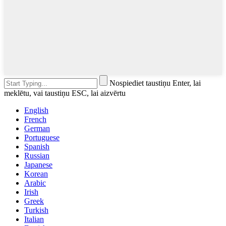
Nospiediet taustiņu Enter, lai
meklētu, vai taustiņu ESC, lai aizvērtu
English
French
German
Portuguese
Spanish
Russian
Japanese
Korean
Arabic
Irish
Greek
Turkish
Italian