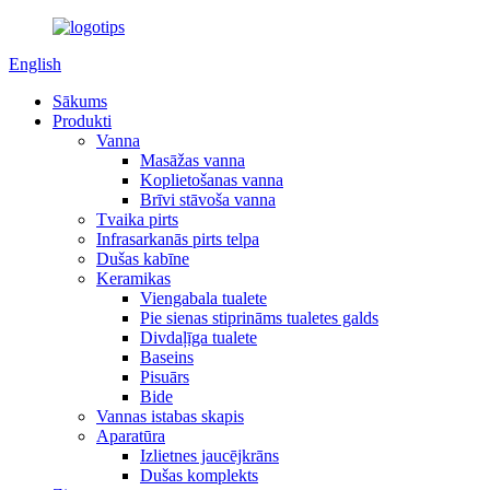
English
Sākums
Produkti
Vanna
Masāžas vanna
Koplietošanas vanna
Brīvi stāvoša vanna
Tvaika pirts
Infrasarkanās pirts telpa
Dušas kabīne
Keramikas
Viengabala tualete
Pie sienas stiprināms tualetes galds
Divdaļīga tualete
Baseins
Pisuārs
Bide
Vannas istabas skapis
Aparatūra
Izlietnes jaucējkrāns
Dušas komplekts