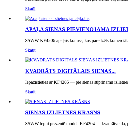
Skatīt
APAĻA SIENAS PIEVIENOJAMA IZLIET
SSWW KF4206 apaļais konuss, kas paredzēts komerciālām
Skatīt
KVADRĀTS DIGITĀLAIS SIENAS...
Iepazīstieties ar KF4205 — pie sienas stiprināmu izlietne
Skatīt
SIENAS IZLIETNES KRĀSNS
SSWW lepni prezentē modeli KF4204 — kvadrātveida, pie