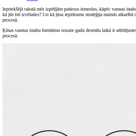
Iepriekšējā rakstā mēs izpētījām patiesos iemeslus, kāpēc vannas ista
kā jūs īsti izvēlaties? Un kā jūsu iepirkumu stratēģija mainās atkarīb
procesā.
Ķīnas vannas istabu furnitūras nozare gadu desmitu laikā ir attīstījus
procesā.