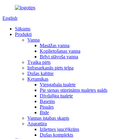
English
Sākums
Produkti
Vanna
Masāžas vanna
Koplietošanas vanna
Brīvi stāvoša vanna
Tvaika pirts
Infrasarkanās pirts telpa
Dušas kabīne
Keramikas
Viengabala tualete
Pie sienas stiprināms tualetes galds
Divdaļīga tualete
Baseins
Pisuārs
Bide
Vannas istabas skapis
Aparatūra
Izlietnes jaucējkrāns
Dušas komplekts