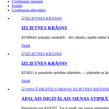
Uzņēmuma jaunumi
Izstāde
Uzņēmuma aktivitātes
IZLIETNES KRĀSNS
KF4064A izskatās vienkārši – tīrs cilindrs, matēti melns k
Skatīt
IZLIETNES KRĀSNS
KF4011 ir paredzēts neērtām izlietnēm — izlietnēm ar lie
Skatīt
APAĻAIS DIGITĀLAIS SIENAS STIPRĀT
Parunāsim par KF4207. Tas ir apaļš, pie sienas stiprināms 