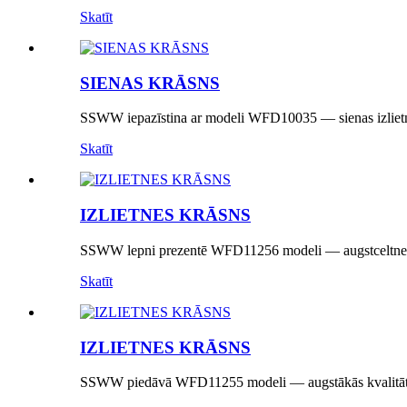
Skatīt
SIENAS KRĀSNS
SSWW iepazīstina ar modeli WFD10035 — sienas izlietnes 
Skatīt
IZLIETNES KRĀSNS
SSWW lepni prezentē WFD11256 modeli — augstceltnes j
Skatīt
IZLIETNES KRĀSNS
SSWW piedāvā WFD11255 modeli — augstākās kvalitātes izl