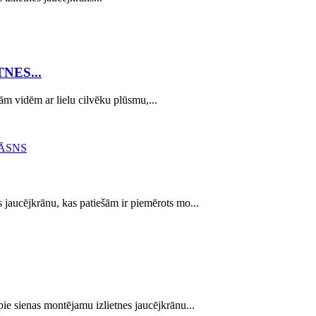
NES...
 vidēm ar lielu cilvēku plūsmu,...
s jaucējkrānu, kas patiešām ir piemērots mo...
 sienas montējamu izlietnes jaucējkrānu...