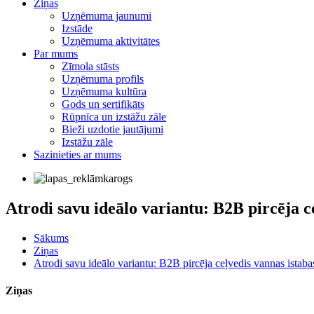
Ziņas
Uzņēmuma jaunumi
Izstāde
Uzņēmuma aktivitātes
Par mums
Zīmola stāsts
Uzņēmuma profils
Uzņēmuma kultūra
Gods un sertifikāts
Rūpnīca un izstāžu zāle
Bieži uzdotie jautājumi
Izstāžu zāle
Sazinieties ar mums
Atrodi savu ideālo variantu: B2B pircēja ce
Sākums
Ziņas
Atrodi savu ideālo variantu: B2B pircēja ceļvedis vannas istabas
Ziņas