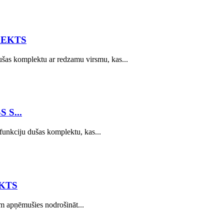
LEKTS
s komplektu ar redzamu virsmu, kas...
 S...
kciju dušas komplektu, kas...
KTS
m apņēmušies nodrošināt...