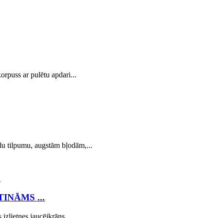
orpuss ar pulētu apdari...
lu tilpumu, augstām bļodām,...
INĀMS ...
izlietnes jaucējkrāns...