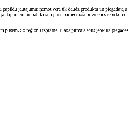
ku papildu jautājumu: ņemot vērā tik daudz produktu un piegādātāju,
m jautājumiem un palīdzēsim jums pārliecinoši orientēties iepirkumu
jām pusēm. Šo reģionu izpratne ir labs pirmais solis jebkurā piegādes