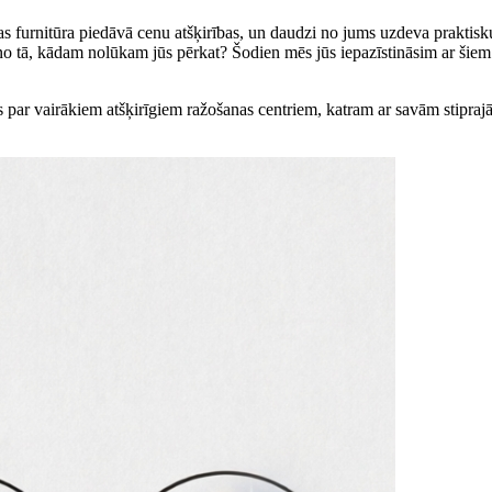
bas furnitūra piedāvā cenu atšķirības, un daudzi no jums uzdeva praktis
ā no tā, kādam nolūkam jūs pērkat? Šodien mēs jūs iepazīstināsim ar šie
ies par vairākiem atšķirīgiem ražošanas centriem, katram ar savām stipra